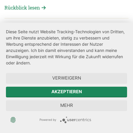
Rückblick lesen
Detailansicht öffnen:
Diese Seite nutzt Website Tracking-Technologien von Dritten,
um ihre Dienste anzubieten, stetig zu verbessern und
Werbung entsprechend der Interessen der Nutzer
anzuzeigen. Ich bin damit einverstanden und kann meine
Einwilligung jederzeit mit Wirkung für die Zukunft widerrufen
oder ändern.
VERWEIGERN
AKZEPTIEREN
MEHR
Urheber der Grafik:
C
Powered by
ÖFFENTLICHE ANHÖRUNGEN IM RÜCKBLICK
03.03.2023
Schritt in die richtige Richtung