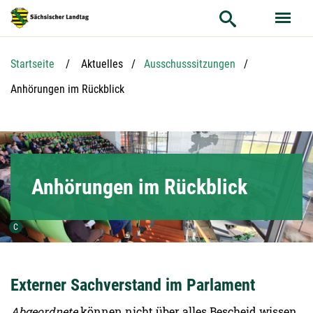
Hauptnavigation
Hauptinhalt
Service
Startseite
Aktuelles
Ausschusssitzungen
Aktuelle Seite:
Anhörungen im Rückblick
Anhörungen im Rückblick
Urheber der Grafik:
C
Externer Sachverstand im Parlament
Abgeordnete
können nicht über alles Bescheid wissen.