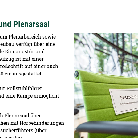
und Plenarsaal
Detailansicht öffnen:
um Plenarbereich sowie
Neubau verfügt über eine
nde Eingangstür und
ufzug ist mit einer
oßschrift auf einer auch
80 cm ausgestattet.
für Rollstuhlfahrer.
nd eine Rampe ermöglicht
h Plenarsaal über
schen mit Hörbehinderungen
esucherführers (über
en werden.