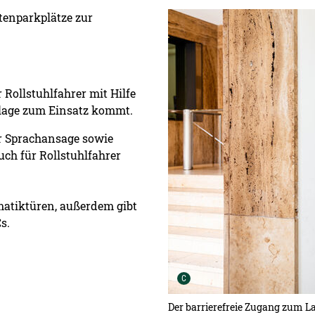
Detailansicht öffnen:
tenparkplätze zur
 Rollstuhlfahrer mit Hilfe
nlage zum Einsatz kommt.
r Sprachansage sowie
uch für Rollstuhlfahrer
matiktüren, außerdem gibt
s.
Urheber der Grafik:
C
Der barrierefreie Zugang zum La