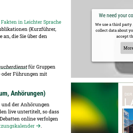
We need your con
Fakten in Leichter Sprache
We use a third party
blikationen (Kurzführer,
collect data about yo
e an, die Sie über den
accept th
More
ucherdienst
für Gruppen
e oder Führungen mit
Detailansicht öffnen:
num, Anhörungen)
en und der Anhörungen
n live untertitelt, so dass
ebatten online verfolgen
tzungskalender
.