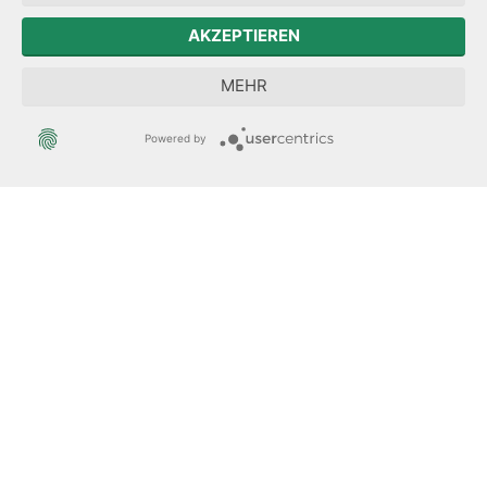
Der Sächsische Integrationsbeauftragte
AKZEPTIEREN
Sächsische Landesbeauftragte zur Aufarbeitung der SED-
MEHR
Diktatur
Powered by