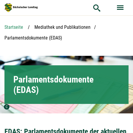
Hauptnavigation
Hauptinhalt
Service
Startseite
Mediathek und Publikationen
Aktuelle Seite:
Parlamentsdokumente (EDAS)
Parlamentsdokumente
(EDAS)
Urheber der Grafik:
C
EDAS: Parlamentsdokumente der aktuellen