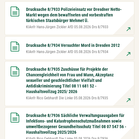
Drucksache 8/7933 Polizeieinsatz vor Dresdner Netto-
Markt wegen dem bewaffneten und vorbestraften
türkischen Staatsbürger Mehmet Ü.
KlAnfr Hans-Jürgen Zickler AfD 05.08.2026 Drs 8/7933
Drucksache 8/7934 Versuchter Mord in Dresden 2012
KlAnfr Hans-Jürgen Zickler AfD 05.08.2026 Drs 8/7934
Drucksache 8/7935 Zuschüsse für Projekte der
Chancengleichheit von Frau und Mann, Akzeptanz
sexueller und geschlechtlicher Vielfalt und
Antidiskriminierung Titel 08 11 681 52 -
Haushaltsvollzug 2025/ 2026
KlAnfr Rico Gebhardt Die Linke 05.08.2026 Drs 8/7935
Drucksache 8/7936 Sächliche Verwaltungsausgaben für
Infektions- und Katastrophenschutzmaßnahmen sowie
umweltbezogener Gesundheitsschutz Titel 08 07 547 56 -
Haushaltsvollzug 2025/2026
KlAnfr Rico Gebhardt Die Linke 05.08.2026 Drs 8/7936