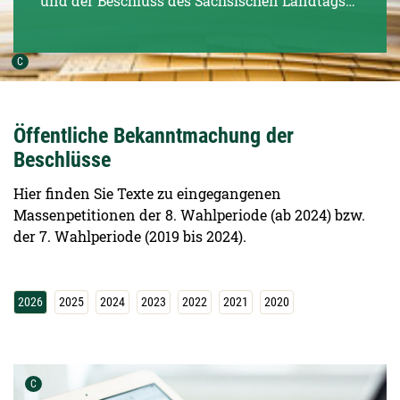
und der Beschluss des Sächsischen Landtags
werden auf dieser Internetseite bekannt
gegeben. Die einzelnen Petenten können sich
Urheber der Grafik:
somit öffentlich über den Eingang und das
C
Ergebnis informieren und erhalten keinen
individuellen Bescheid.
Öffentliche Bekanntmachung der
Beschlüsse
Hier finden Sie Texte zu eingegangenen
Massenpetitionen der 8. Wahlperiode (ab 2024) bzw.
der 7. Wahlperiode (2019 bis 2024).
2026
2025
2024
2023
2022
2021
2020
Urheber der Grafik:
C