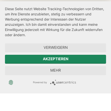
Barrierefreiheit
Diese Seite nutzt Website Tracking-Technologien von Dritten,
um ihre Dienste anzubieten, stetig zu verbessern und
Netiquette
Werbung entsprechend der Interessen der Nutzer
Transparenzanspruch
anzuzeigen. Ich bin damit einverstanden und kann meine
Einwilligung jederzeit mit Wirkung für die Zukunft widerrufen
Hinweisgeberschutz
oder ändern.
Forum Mitteleuropa
VERWEIGERN
Der Sächsische Integrationsbeauftragte
AKZEPTIEREN
Sächsische Landesbeauftragte zur Aufarbeitung der SED-
MEHR
Diktatur
Powered by