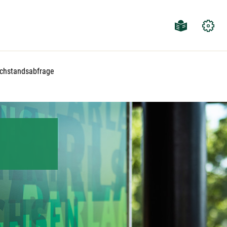
tuelle Seite:
chstandsabfrage