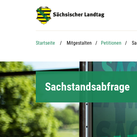
Hauptnavigation
Hauptinhalt
Service
Ak
Startseite
Mitgestalten
Petitionen
Sa
Sachstandsabfrage