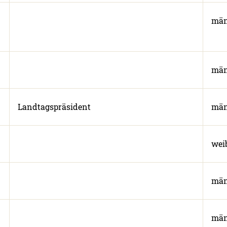
män
män
Landtagspräsident
män
wei
män
män