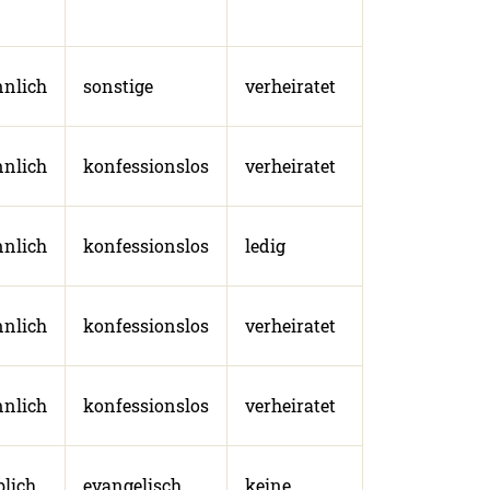
nlich
sonstige
verheiratet
nlich
konfessionslos
verheiratet
nlich
konfessionslos
ledig
nlich
konfessionslos
verheiratet
nlich
konfessionslos
verheiratet
blich
evangelisch
keine