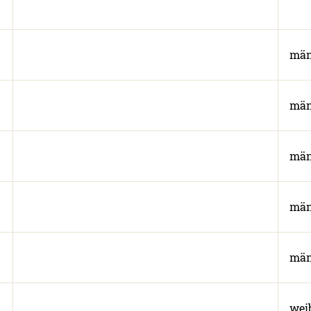
män
män
män
män
män
wei