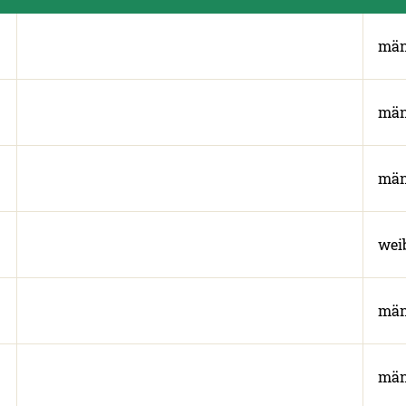
män
män
män
wei
män
män