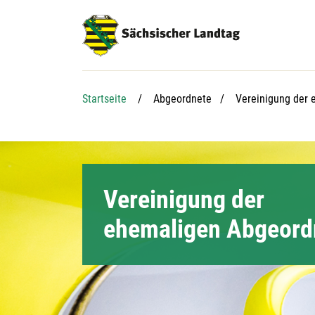
Hauptnavigation
Hauptinhalt
Service
Aktuelle Seite:
Startseite
Abgeordnete
Vereinigung der
Vereinigung der
ehemaligen Abgeord