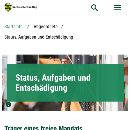
Hauptnavigation
Hauptinhalt
Service
Startseite
Abgeordnete
Aktuelle Seite:
Status, Aufgaben und Entschädigung
Status, Aufgaben und
Entschädigung
Urheber der Grafik:
C
Träger eines freien Mandats