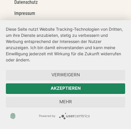
Datenschutz
Impressum
Barrierefreiheit
Diese Seite nutzt Website Tracking-Technologien von Dritten,
um ihre Dienste anzubieten, stetig zu verbessern und
Netiquette
Werbung entsprechend der Interessen der Nutzer
Transparenzanspruch
anzuzeigen. Ich bin damit einverstanden und kann meine
Einwilligung jederzeit mit Wirkung für die Zukunft widerrufen
Hinweisgeberschutz
oder ändern.
Forum Mitteleuropa
VERWEIGERN
Der Sächsische Integrationsbeauftragte
AKZEPTIEREN
Sächsische Landesbeauftragte zur Aufarbeitung der SED-
MEHR
Diktatur
Powered by