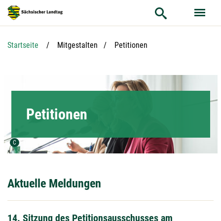
Hauptnavigation
Hauptinhalt
Service
Aktuelle Seite:
Startseite
Mitgestalten
Petitionen
Petitionen
Urheber der Grafik:
C
Aktuelle Meldungen
14. Sitzung des Petitionsausschusses am