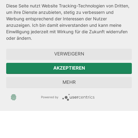
Barrierefreiheit
Diese Seite nutzt Website Tracking-Technologien von Dritten,
um ihre Dienste anzubieten, stetig zu verbessern und
Netiquette
Werbung entsprechend der Interessen der Nutzer
Transparenzanspruch
anzuzeigen. Ich bin damit einverstanden und kann meine
Einwilligung jederzeit mit Wirkung für die Zukunft widerrufen
Hinweisgeberschutz
oder ändern.
Forum Mitteleuropa
VERWEIGERN
Der Sächsische Integrationsbeauftragte
AKZEPTIEREN
Sächsische Landesbeauftragte zur Aufarbeitung der SED-
MEHR
Diktatur
Powered by