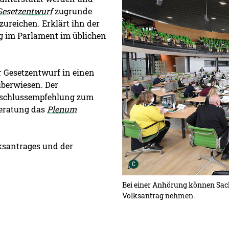
Gesetzentwurf
zugrunde
zureichen. Erklärt ihn der
ag im Parlament im üblichen
er Gesetzentwurf in einen
überwiesen. Der
Beschlussempfehlung zum
Beratung das
Plenum
santrages und der
Urheber der Grafik:
C
Bei einer Anhörung können Sac
Volksantrag nehmen.