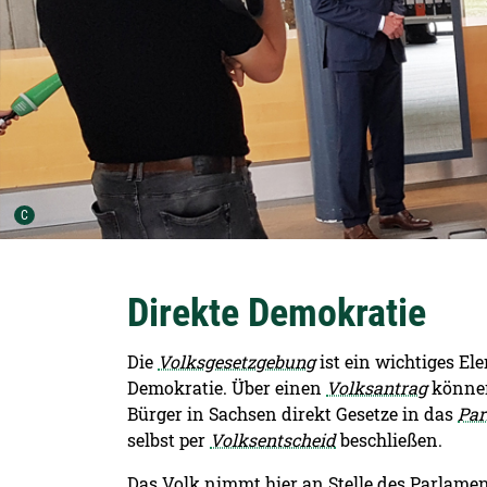
Urheber der Grafik:
C
Direkte Demokratie
Die
Volksgesetzgebung
ist ein wichtiges El
Demokratie. Über einen
Volksantrag
können
Bürger in Sachsen direkt Gesetze in das
Par
selbst per
Volksentscheid
beschließen.
Das Volk nimmt hier an Stelle des Parlamen