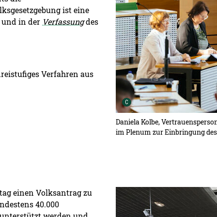
lksgesetzgebung ist eine
 und in der
Verfassung
des
dreistufiges Verfahren aus
Urheber der Grafik:
C
Daniela Kolbe, Vertrauensperso
im Plenum zur Einbringung des
Detailansicht öffnen:
tag einen Volksantrag zu
indestens 40.000
 unterstützt werden und