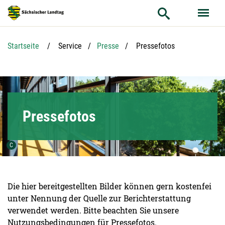
Hauptnavigation
Hauptinhalt
Service
Aktuelle Seite:
Startseite
Service
Presse
Pressefotos
Pressefotos
Urheber der Grafik:
C
Die hier bereitgestellten Bilder können gern kostenfei
unter Nennung der Quelle zur Berichterstattung
verwendet werden. Bitte beachten Sie unsere
Nutzungsbedingungen für Pressefotos.