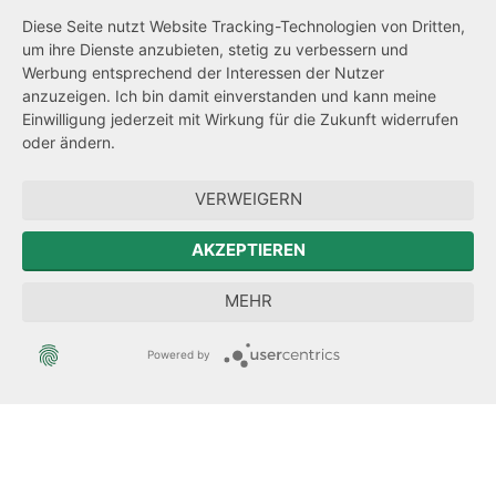
Barrierefreiheit
Diese Seite nutzt Website Tracking-Technologien von Dritten,
um ihre Dienste anzubieten, stetig zu verbessern und
Netiquette
Werbung entsprechend der Interessen der Nutzer
Transparenzanspruch
anzuzeigen. Ich bin damit einverstanden und kann meine
Einwilligung jederzeit mit Wirkung für die Zukunft widerrufen
Hinweisgeberschutz
oder ändern.
Forum Mitteleuropa
VERWEIGERN
Der Sächsische Integrationsbeauftragte
AKZEPTIEREN
Sächsische Landesbeauftragte zur Aufarbeitung der SED-
MEHR
Diktatur
Powered by