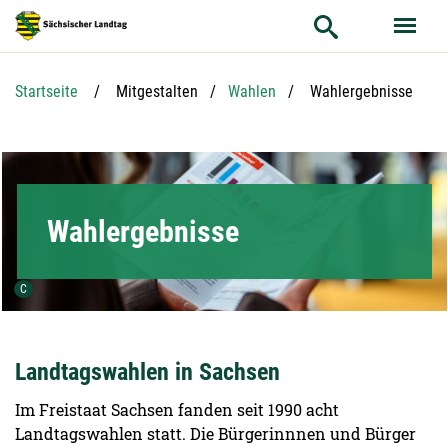
Hauptnavigation
Hauptinhalt
Service
Aktuelle Seite:
Startseite
Mitgestalten
Wahlen
Wahlergebnisse
Wahlergebnisse
Urheber der Grafik:
C
Landtagswahlen in Sachsen
Im Freistaat Sachsen fanden seit 1990 acht
Landtagswahlen statt. Die Bürgerinnnen und Bürger