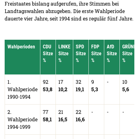
Freistaates bislang aufgerufen, ihre Stimmen bei
Landtagswahlen abzugeben. Die erste Wahlperiode
dauerte vier Jahre, seit 1994 sind es regulär fünf Jahre.
Wahlperioden
CDU
LINKE
SPD
FDP
AfD
GRÜNE
Sitze
Sitze
Sitze
Sitze
Sitze
Sitze
%
%
%
%
%
%
1.
92
17
32
9
-
10
Wahlperiode
53,8
10,2
19,1
5,3
5,6
1990-1994
2.
77
21
22
-
-
-
Wahlperiode
58,1
16,5
16,6
1994-1999