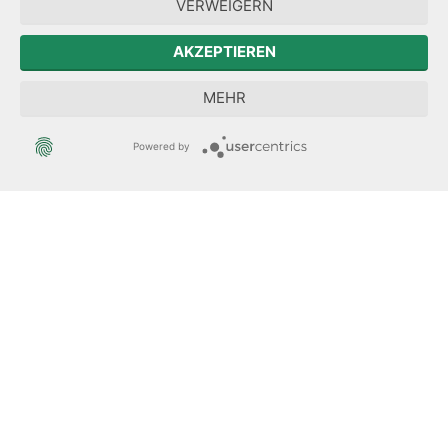
Forum Mitteleuropa
VERWEIGERN
Der Sächsische Integrationsbeauftragte
AKZEPTIEREN
Sächsische Landesbeauftragte zur Aufarbeitung der SED-
MEHR
Diktatur
Powered by