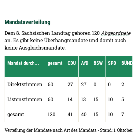
End of interactive chart.
Mandatsverteilung
Dem 8. Sächsischen Landtag gehören 120
Abgeordnete
an. Es gibt keine Überhangmandate und damit auch
keine Ausgleichsmandate.
Mandat durch...
gesamt
CDU
AfD
BSW
SPD
BÜNDN
Direktstimmen
60
27
27
0
0
2
Listenstimmen
60
14
13
15
10
5
gesamt
120
41
40
15
10
7
Verteilung der Mandate nach Art des Mandats - Stand: 1. Oktober 