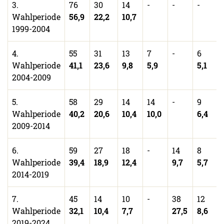
3.
76
30
14
-
-
-
Wahlperiode
56,9
22,2
10,7
1999-2004
4.
55
31
13
7
-
6
Wahlperiode
41,1
23,6
9,8
5,9
5,1
2004-2009
5.
58
29
14
14
-
9
Wahlperiode
40,2
20,6
10,4
10,0
6,4
2009-2014
6.
59
27
18
-
14
8
Wahlperiode
39,4
18,9
12,4
9,7
5,7
2014-2019
7.
45
14
10
-
38
12
Wahlperiode
32,1
10,4
7,7
27,5
8,6
2019-2024