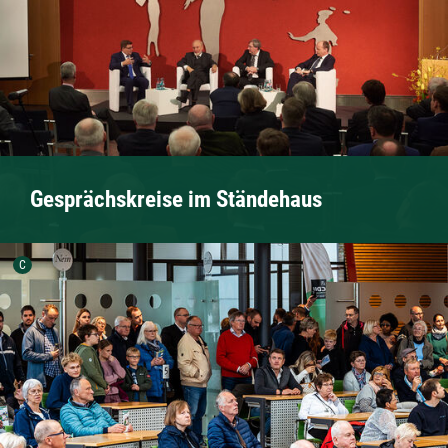
Gesprächskreise im Ständehaus
Urheber der Grafik:
C