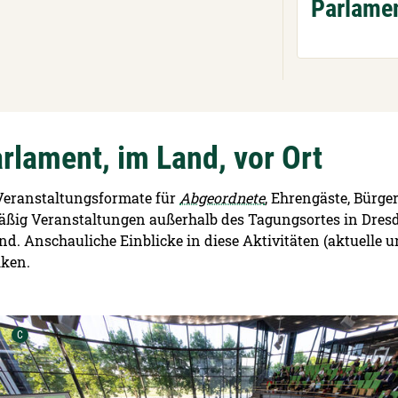
Parlame
rlament, im Land, vor Ort
 Veranstaltungsformate für
Abgeordnete
, Ehrengäste, Bürg
ßig Veranstaltungen außerhalb des Tagungsortes in Dres
d. Anschauliche Einblicke in diese Aktivitäten (aktuelle
iken.
Urheber der Grafik:
C