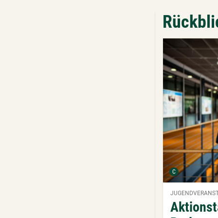
Rückbli
Urheber der Graf
C
JUGENDVERANS
Aktionst