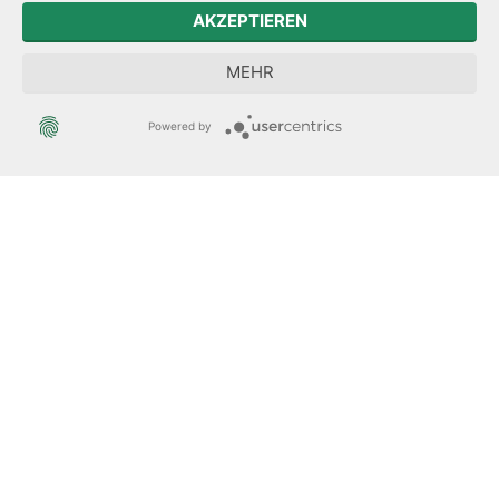
Der Sächsische Integrationsbeauftragte
AKZEPTIEREN
Sächsische Landesbeauftragte zur Aufarbeitung der SED-
MEHR
Diktatur
Powered by