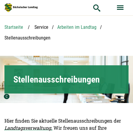
Hauptnavigation
Hauptinhalt
Service
Startseite
Service
Arbeiten im Landtag
Aktuelle Seite:
Stellenausschreibungen
Stellenausschreibungen
Urheber der Grafik:
C
Hier finden Sie aktuelle Stellenausschreibungen der
Landtagsverwaltung
.
Wir freuen uns auf Ihre