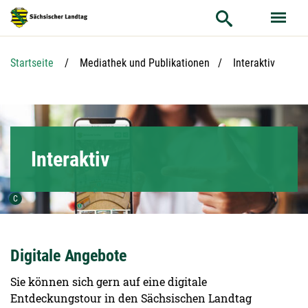
Hauptnavigation
Hauptinhalt
Service
Aktuelle Seite:
Startseite
Mediathek und Publikationen
Interaktiv
Interaktiv
Urheber der Grafik:
C
Digitale Angebote
Sie können sich gern auf eine digitale
Entdeckungstour in den Sächsischen Landtag