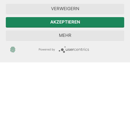
Forum Mitteleuropa
VERWEIGERN
Der Sächsische Integrationsbeauftragte
AKZEPTIEREN
Sächsische Landesbeauftragte zur Aufarbeitung der SED-
MEHR
Diktatur
Powered by