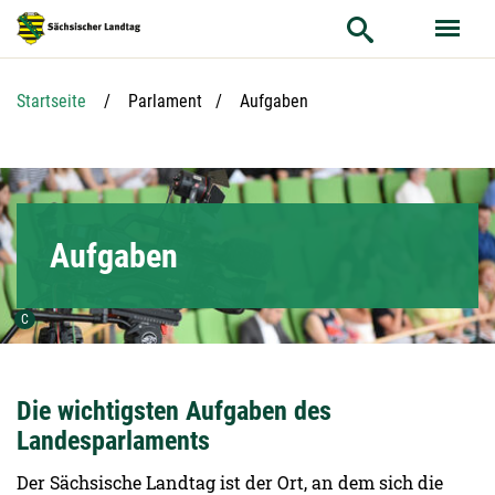
Hauptnavigation
Hauptinhalt
Service
Aktuelle Seite:
Startseite
Parlament
Aufgaben
Aufgaben
Urheber der Grafik:
C
Die wichtigsten Aufgaben des
Landesparlaments
Der Sächsische Landtag ist der Ort, an dem sich die