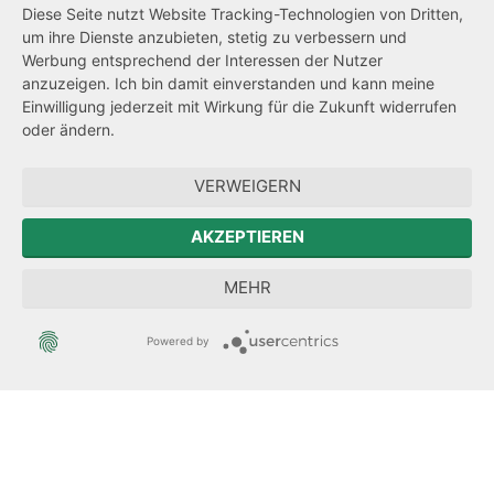
Diese Seite nutzt Website Tracking-Technologien von Dritten,
um ihre Dienste anzubieten, stetig zu verbessern und
Netiquette
Werbung entsprechend der Interessen der Nutzer
Transparenzanspruch
anzuzeigen. Ich bin damit einverstanden und kann meine
Einwilligung jederzeit mit Wirkung für die Zukunft widerrufen
Hinweisgeberschutz
oder ändern.
Forum Mitteleuropa
VERWEIGERN
Der Sächsische Integrationsbeauftragte
AKZEPTIEREN
Sächsische Landesbeauftragte zur Aufarbeitung der SED-
MEHR
Diktatur
Powered by