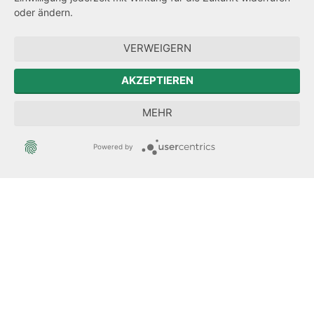
Hinweisgeberschutz
oder ändern.
Forum Mitteleuropa
VERWEIGERN
Der Sächsische Integrationsbeauftragte
AKZEPTIEREN
Sächsische Landesbeauftragte zur Aufarbeitung der SED-
MEHR
Diktatur
Powered by