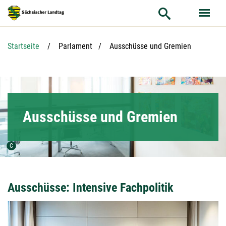
Hauptnavigation
Hauptinhalt
Service
Aktuelle Seite:
Startseite
Parlament
Ausschüsse und Gremien
Ausschüsse und Gremien
Urheber der Grafik:
C
Ausschüsse: Intensive Fachpolitik