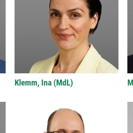
Klemm, Ina (MdL)
M