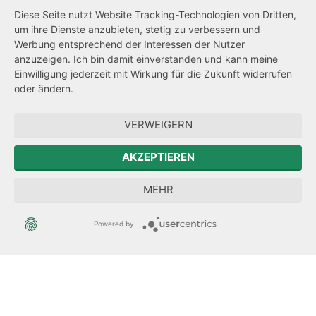
Barrierefreiheit
Diese Seite nutzt Website Tracking-Technologien von Dritten,
um ihre Dienste anzubieten, stetig zu verbessern und
Netiquette
Werbung entsprechend der Interessen der Nutzer
Transparenzanspruch
anzuzeigen. Ich bin damit einverstanden und kann meine
Einwilligung jederzeit mit Wirkung für die Zukunft widerrufen
Hinweisgeberschutz
oder ändern.
Forum Mitteleuropa
VERWEIGERN
Der Sächsische Integrationsbeauftragte
AKZEPTIEREN
Sächsische Landesbeauftragte zur Aufarbeitung der SED-
MEHR
Diktatur
Powered by