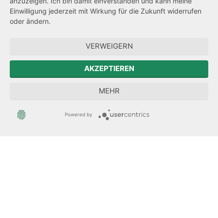
anzuzeigen. Ich bin damit einverstanden und kann meine
Einwilligung jederzeit mit Wirkung für die Zukunft widerrufen
Hinweisgeberschutz
oder ändern.
Forum Mitteleuropa
VERWEIGERN
Der Sächsische Integrationsbeauftragte
AKZEPTIEREN
Sächsische Landesbeauftragte zur Aufarbeitung der SED-
MEHR
Diktatur
Powered by