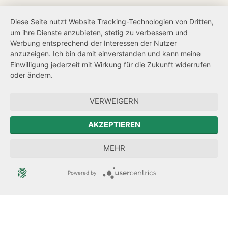
Barrierefreiheit
Diese Seite nutzt Website Tracking-Technologien von Dritten,
um ihre Dienste anzubieten, stetig zu verbessern und
Netiquette
Werbung entsprechend der Interessen der Nutzer
Transparenzanspruch
anzuzeigen. Ich bin damit einverstanden und kann meine
Einwilligung jederzeit mit Wirkung für die Zukunft widerrufen
Hinweisgeberschutz
oder ändern.
Forum Mitteleuropa
VERWEIGERN
Der Sächsische Integrationsbeauftragte
AKZEPTIEREN
Sächsische Landesbeauftragte zur Aufarbeitung der SED-
MEHR
Diktatur
Powered by