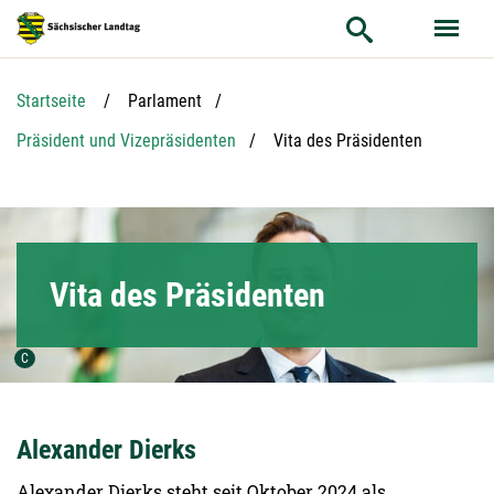
Hauptnavigation
Hauptinhalt
Service
Startseite
Parlament
Aktuelle Seite:
Präsident und Vizepräsidenten
Vita des Präsidenten
Vita des Präsidenten
Urheber der Grafik:
C
Alexander Dierks
Alexander Dierks steht seit Oktober 2024 als