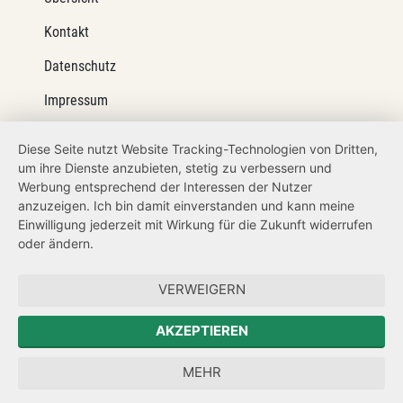
Kontakt
Datenschutz
Impressum
Barrierefreiheit
Diese Seite nutzt Website Tracking-Technologien von Dritten,
um ihre Dienste anzubieten, stetig zu verbessern und
Netiquette
Werbung entsprechend der Interessen der Nutzer
Transparenzanspruch
anzuzeigen. Ich bin damit einverstanden und kann meine
Einwilligung jederzeit mit Wirkung für die Zukunft widerrufen
Hinweisgeberschutz
oder ändern.
Forum Mitteleuropa
VERWEIGERN
Der Sächsische Integrationsbeauftragte
AKZEPTIEREN
Sächsische Landesbeauftragte zur Aufarbeitung der SED-
MEHR
Diktatur