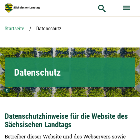
Hauptnavigation
Hauptinhalt
Service
Aktuelle Seite:
Startseite
Datenschutz
Datenschutz
Urheber der Grafik:
C
Datenschutzhinweise für die Website des
Sächsischen Landtags
Betreiber dieser Website und des Webservers sowie