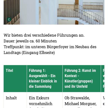
Urheber der Grafik:
C
Wir bieten drei verschiedene Führungen an.
Dauer: jeweils ca. 60 Minuten
Treffpunkt: im unteren Bürgerfoyer im Neubau des
Landtags (Eingang Elbseite)
Titel
Führung 1:
Führung 2: Kunst im
Füh
Ausgewählt - Ein
Kontext -
wei
kleiner Einblick in
Künstler(gruppen)
Kün
die Sammlung
und ihr Umfeld
Fo
Inhalt
Ein Exkurs
Ob Strawalde,
Wi
vornehmlich
Michael Morgner,
ei