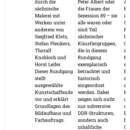
durch die
Peter Albert oder
An
sächsische
die Frauen der
Ku
Malerei mit
Sezession 89 – sie
in
Werken unter
alle waren oder
Sa
anderem von
sind Teil
Fü
Siegfried Klotz,
sächsischer
hi
Stefan Plenkers,
Künstlergruppen,
Gl
Thoralf
die in diesem
au
Knobloch und
Rundgang
Ku
Horst Leifer.
exemplarisch
si
Dieser Rundgang
betrachtet und
Em
stellt
historisch
so
ausgewählte
eingeordnet
au
Kunstschaffende
werden. Dabei
Kü
vor und erklärt
zeigen sich nicht
un
Grundlagen des
nur subversive
un
Bildaufbaus und
DDR-Strukturen,
Bi
Farbauftrags.
sondern auch
be
inhaltliche
Ge