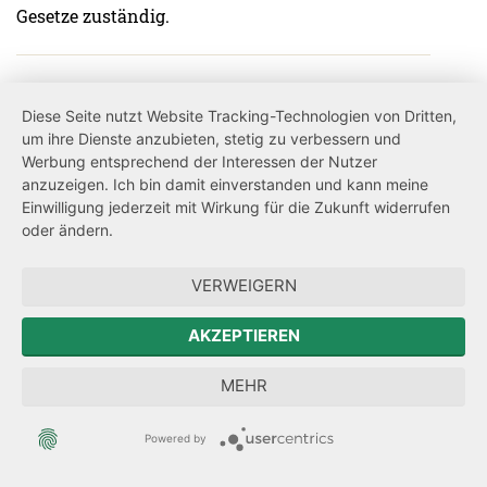
Gesetze zuständig.
Gesetzgebungsverfahren
Gesetzentwürfe können von mindestens sechs
Diese Seite nutzt Website Tracking-Technologien von Dritten,
um ihre Dienste anzubieten, stetig zu verbessern und
Abgeordneten, einer Fraktion, der
Werbung entsprechend der Interessen der Nutzer
Staatsregierung oder durch das Volk durch einen
anzuzeigen. Ich bin damit einverstanden und kann meine
Volksantrag eingebracht werden. Sie werden
Einwilligung jederzeit mit Wirkung für die Zukunft widerrufen
beim Landtagspräsidenten eingereicht. Nach
oder ändern.
einer möglichen ersten Beratung folgt in den
Ausschüssen die weitere Beratung und
VERWEIGERN
Diskussion. Bei mehrheitlicher Zustimmung in
der zweiten Beratung wird das Gesetz mit
AKZEPTIEREN
anschließender Schlussabstimmung schließlich
verabschiedet, ausgefertigt und verkündet.
MEHR
Powered by
Gewaltenteilung
Durch die Gewaltenteilung wird die politische