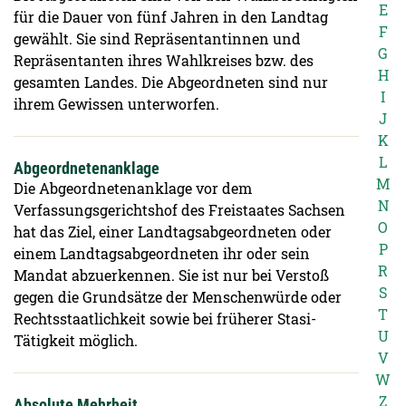
E
für die Dauer von fünf Jahren in den Landtag
F
gewählt. Sie sind Repräsentantinnen und
G
Repräsentanten ihres Wahlkreises bzw. des
H
gesamten Landes. Die Abgeordneten sind nur
I
ihrem Gewissen unterworfen.
J
K
L
Abgeordnetenanklage
M
Die Abgeordnetenanklage vor dem
N
Verfassungsgerichtshof des Freistaates Sachsen
O
hat das Ziel, einer Landtagsabgeordneten oder
P
einem Landtagsabgeordneten ihr oder sein
R
Mandat abzuerkennen. Sie ist nur bei Verstoß
S
gegen die Grundsätze der Menschenwürde oder
T
Rechtsstaatlichkeit sowie bei früherer Stasi-
U
Tätigkeit möglich.
V
W
Z
Absolute Mehrheit