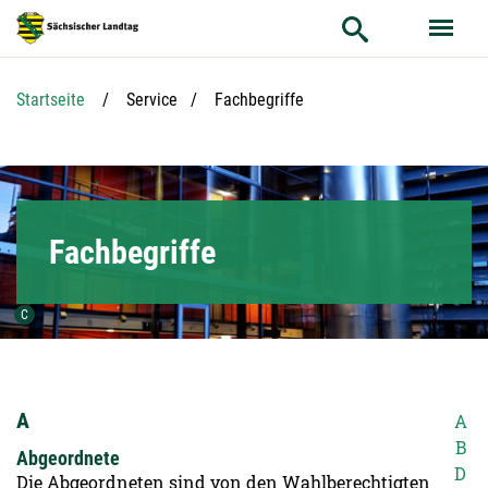
Hauptnavigation
Hauptinhalt
Service
Aktuelle Seite:
Startseite
Service
Fachbegriffe
Fachbegriffe
Urheber der Grafik:
C
A
A
B
Abgeordnete
D
Die Abgeordneten sind von den Wahlberechtigten