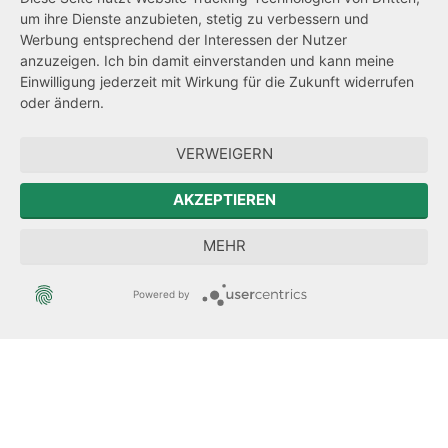
um ihre Dienste anzubieten, stetig zu verbessern und
Netiquette
Werbung entsprechend der Interessen der Nutzer
Transparenzanspruch
anzuzeigen. Ich bin damit einverstanden und kann meine
Einwilligung jederzeit mit Wirkung für die Zukunft widerrufen
Hinweisgeberschutz
oder ändern.
Forum Mitteleuropa
VERWEIGERN
Der Sächsische Integrationsbeauftragte
AKZEPTIEREN
Sächsische Landesbeauftragte zur Aufarbeitung der SED-
MEHR
Diktatur
Powered by