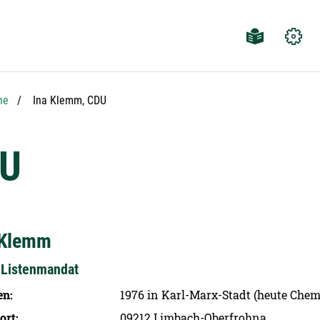
Aktuelle Seite:
he
Ina Klemm, CDU
DU
 Klemm
Listenmandat
en
1976 in Karl-Marx-Stadt (heute Chem
ort
09212 Limbach-Oberfrohna