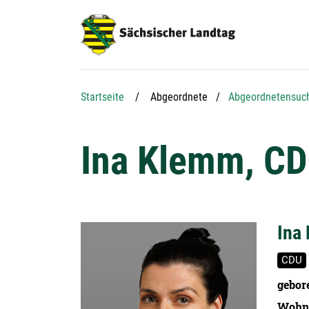
Hauptnavigation
Hauptinhalt
Service
Startseite
Abgeordnete
Abgeordnetensuc
Ina Klemm, C
Ina
CDU
gebor
Wohn