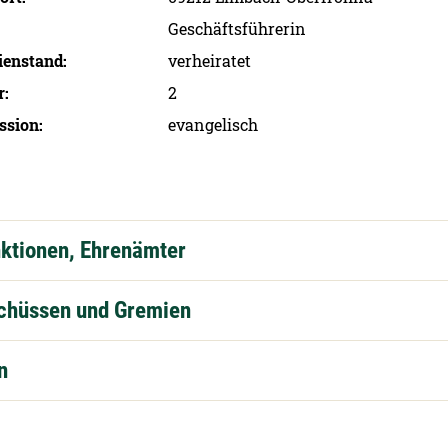
Geschäftsführerin
ien­stand
verheiratet
r
2
ssion
evangelisch
nktionen, Ehrenämter
schüssen und Gremien
n