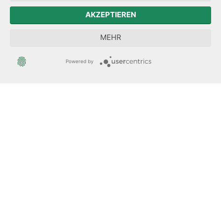
Der Sächsische Integrationsbeauftragte
AKZEPTIEREN
Sächsische Landesbeauftragte zur Aufarbeitung der SED-
MEHR
Diktatur
Powered by