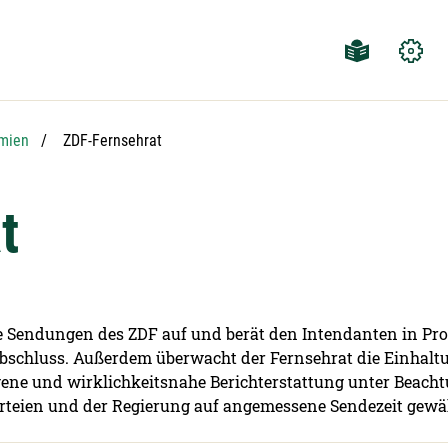
Aktuelle Seite:
mien
ZDF-Fernsehrat
t
die Sendungen des ZDF auf und berät den Intendanten in Pr
schluss. Außerdem überwacht der Fernsehrat die Einhaltun
gene und wirklichkeitsnahe Berichterstattung unter Beac
arteien und der Regierung auf angemessene Sendezeit gewä