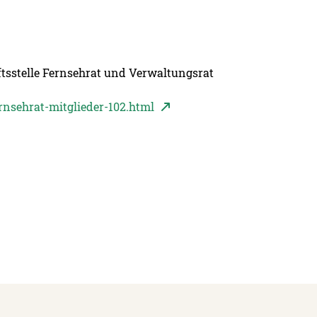
telle Fernsehrat und Verwaltungsrat
Seite öffnet in neuem Fenster
rnsehrat-mitglieder-102.html