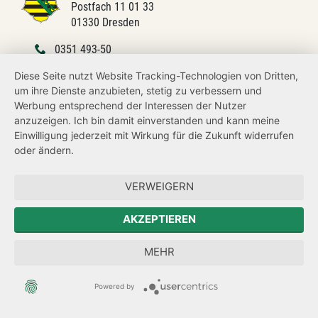
Postfach 11 01 33
01330 Dresden
0351 493-50
Diese Seite nutzt Website Tracking-Technologien von Dritten,
0351 493-5900
um ihre Dienste anzubieten, stetig zu verbessern und
E-Mail schreiben
Werbung entsprechend der Interessen der Nutzer
anzuzeigen. Ich bin damit einverstanden und kann meine
Einwilligung jederzeit mit Wirkung für die Zukunft widerrufen
Übersicht
oder ändern.
Kontakt
VERWEIGERN
Datenschutz
AKZEPTIEREN
Impressum
Barrierefreiheit
MEHR
Netiquette
Powered by
Transparenzanspruch