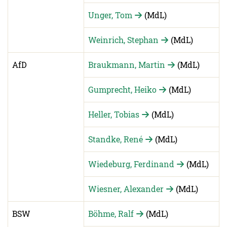
Unger, Tom
(MdL)
Weinrich, Stephan
(MdL)
AfD
Braukmann, Martin
(MdL)
Gumprecht, Heiko
(MdL)
Heller, Tobias
(MdL)
Standke, René
(MdL)
Wiedeburg, Ferdinand
(MdL)
Wiesner, Alexander
(MdL)
BSW
Böhme, Ralf
(MdL)