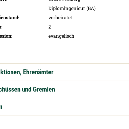
Diplomingenieur (BA)
ien­stand
verheiratet
r
2
ssion
evangelisch
nktionen, Ehrenämter
schüssen und Gremien
n