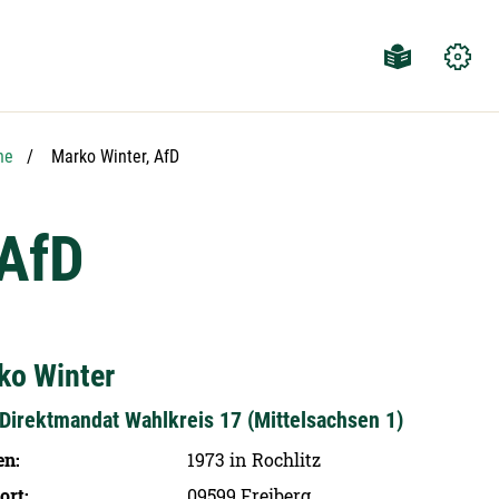
Aktuelle Seite:
he
Marko Winter, AfD
 AfD
ko Winter
Direktmandat Wahlkreis 17 (Mittelsachsen 1)
en
1973 in Rochlitz
ort
09599 Freiberg