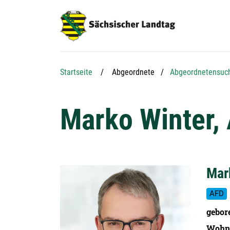
Hauptnavigation
Hauptinhalt
Service
Startseite
Abgeordnete
Abgeordnetensuc
Marko Winter,
Mar
AFD
gebor
Wohn