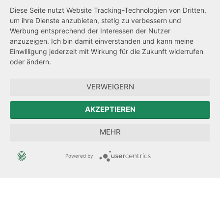
Barrierefreiheit
Diese Seite nutzt Website Tracking-Technologien von Dritten,
um ihre Dienste anzubieten, stetig zu verbessern und
Netiquette
Werbung entsprechend der Interessen der Nutzer
Transparenzanspruch
anzuzeigen. Ich bin damit einverstanden und kann meine
Einwilligung jederzeit mit Wirkung für die Zukunft widerrufen
Hinweisgeberschutz
oder ändern.
Forum Mitteleuropa
VERWEIGERN
Der Sächsische Integrationsbeauftragte
AKZEPTIEREN
Sächsische Landesbeauftragte zur Aufarbeitung der SED-
MEHR
Diktatur
Powered by