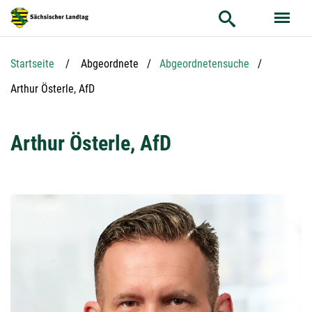
Hauptnavigation
Hauptinhalt
Service
Startseite
Abgeordnete
Abgeordnetensuche
Aktuelle Seite:
Arthur Österle, AfD
Arthur Österle, AfD