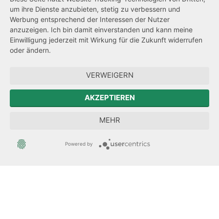
um ihre Dienste anzubieten, stetig zu verbessern und
Netiquette
Werbung entsprechend der Interessen der Nutzer
Transparenzanspruch
anzuzeigen. Ich bin damit einverstanden und kann meine
Einwilligung jederzeit mit Wirkung für die Zukunft widerrufen
Hinweisgeberschutz
oder ändern.
Forum Mitteleuropa
VERWEIGERN
Der Sächsische Integrationsbeauftragte
AKZEPTIEREN
Sächsische Landesbeauftragte zur Aufarbeitung der SED-
MEHR
Diktatur
Powered by