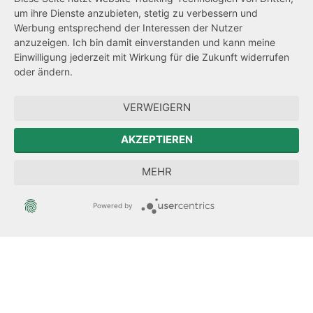
um ihre Dienste anzubieten, stetig zu verbessern und
Netiquette
Werbung entsprechend der Interessen der Nutzer
Transparenzanspruch
anzuzeigen. Ich bin damit einverstanden und kann meine
Einwilligung jederzeit mit Wirkung für die Zukunft widerrufen
Hinweisgeberschutz
oder ändern.
Forum Mitteleuropa
VERWEIGERN
Der Sächsische Integrationsbeauftragte
AKZEPTIEREN
Sächsische Landesbeauftragte zur Aufarbeitung der SED-
MEHR
Diktatur
Powered by