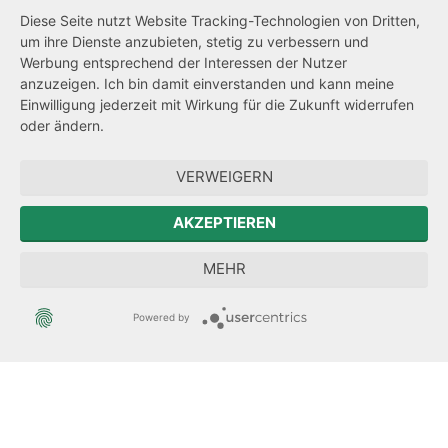
Barrierefreiheit
Diese Seite nutzt Website Tracking-Technologien von Dritten,
um ihre Dienste anzubieten, stetig zu verbessern und
Netiquette
Werbung entsprechend der Interessen der Nutzer
Transparenzanspruch
anzuzeigen. Ich bin damit einverstanden und kann meine
Einwilligung jederzeit mit Wirkung für die Zukunft widerrufen
Hinweisgeberschutz
oder ändern.
Forum Mitteleuropa
VERWEIGERN
Der Sächsische Integrationsbeauftragte
AKZEPTIEREN
Sächsische Landesbeauftragte zur Aufarbeitung der SED-
MEHR
Diktatur
Powered by