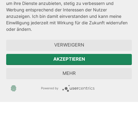
um ihre Dienste anzubieten, stetig zu verbessern und
Netiquette
Werbung entsprechend der Interessen der Nutzer
Transparenzanspruch
anzuzeigen. Ich bin damit einverstanden und kann meine
Einwilligung jederzeit mit Wirkung für die Zukunft widerrufen
Hinweisgeberschutz
oder ändern.
Forum Mitteleuropa
VERWEIGERN
Der Sächsische Integrationsbeauftragte
AKZEPTIEREN
Sächsische Landesbeauftragte zur Aufarbeitung der SED-
MEHR
Diktatur
Powered by