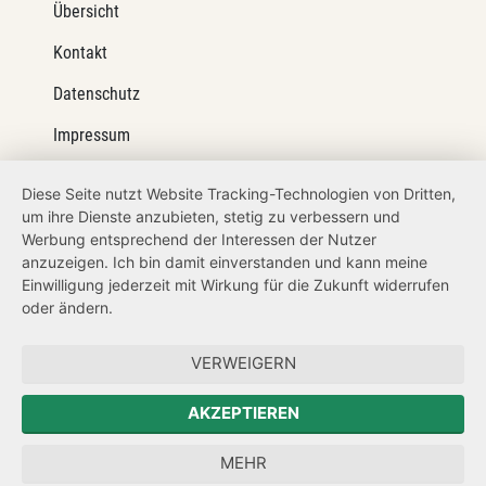
Übersicht
Kontakt
Datenschutz
Impressum
Barrierefreiheit
Diese Seite nutzt Website Tracking-Technologien von Dritten,
um ihre Dienste anzubieten, stetig zu verbessern und
Netiquette
Werbung entsprechend der Interessen der Nutzer
Transparenzanspruch
anzuzeigen. Ich bin damit einverstanden und kann meine
Einwilligung jederzeit mit Wirkung für die Zukunft widerrufen
Hinweisgeberschutz
oder ändern.
Forum Mitteleuropa
VERWEIGERN
Der Sächsische Integrationsbeauftragte
AKZEPTIEREN
Sächsische Landesbeauftragte zur Aufarbeitung der SED-
MEHR
Diktatur