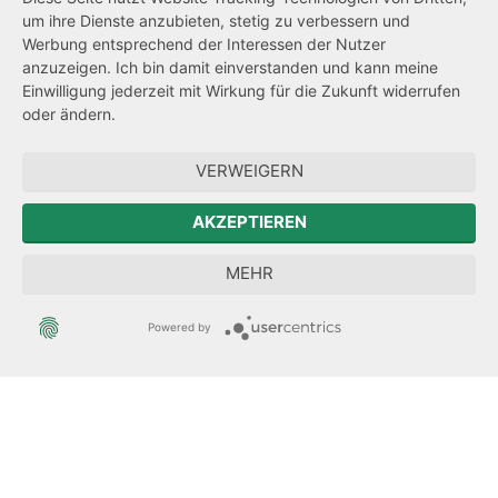
um ihre Dienste anzubieten, stetig zu verbessern und
Netiquette
Werbung entsprechend der Interessen der Nutzer
Transparenzanspruch
anzuzeigen. Ich bin damit einverstanden und kann meine
Einwilligung jederzeit mit Wirkung für die Zukunft widerrufen
Hinweisgeberschutz
oder ändern.
Forum Mitteleuropa
VERWEIGERN
Der Sächsische Integrationsbeauftragte
AKZEPTIEREN
Sächsische Landesbeauftragte zur Aufarbeitung der SED-
MEHR
Diktatur
Powered by