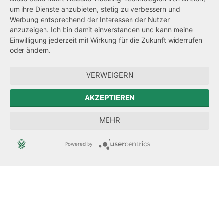
um ihre Dienste anzubieten, stetig zu verbessern und
Netiquette
Werbung entsprechend der Interessen der Nutzer
Transparenzanspruch
anzuzeigen. Ich bin damit einverstanden und kann meine
Einwilligung jederzeit mit Wirkung für die Zukunft widerrufen
Hinweisgeberschutz
oder ändern.
Forum Mitteleuropa
VERWEIGERN
Der Sächsische Integrationsbeauftragte
AKZEPTIEREN
Sächsische Landesbeauftragte zur Aufarbeitung der SED-
MEHR
Diktatur
Powered by