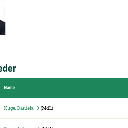
eder
Name
Kuge, Daniela
(MdL)