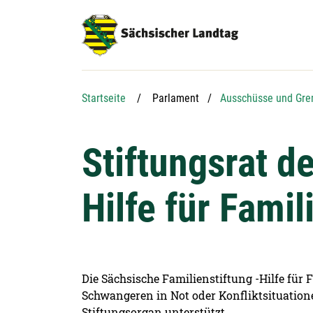
Hauptnavigation
Hauptinhalt
Service
Startseite
Parlament
Ausschüsse und Gre
Stiftungsrat d
Hilfe für Fami
Die Sächsische Familienstiftung -Hilfe für 
Schwangeren in Not oder Konfliktsituatione
Stiftungsorgan unterstützt.