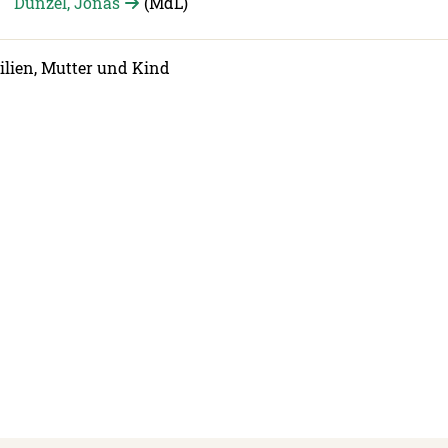
Dünzel, Jonas
(MdL)
milien, Mutter und Kind