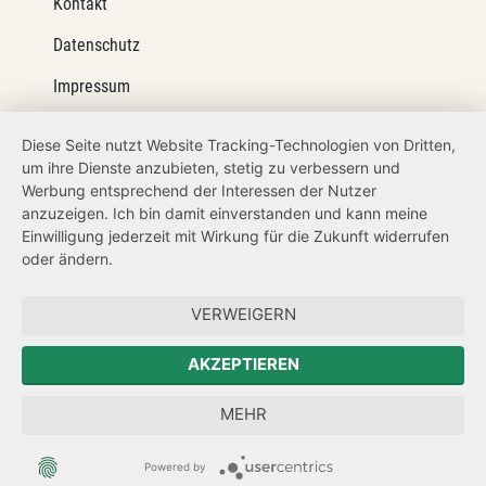
Kontakt
Datenschutz
Impressum
Barrierefreiheit
Diese Seite nutzt Website Tracking-Technologien von Dritten,
um ihre Dienste anzubieten, stetig zu verbessern und
Netiquette
Werbung entsprechend der Interessen der Nutzer
Transparenzanspruch
anzuzeigen. Ich bin damit einverstanden und kann meine
Einwilligung jederzeit mit Wirkung für die Zukunft widerrufen
Hinweisgeberschutz
oder ändern.
Forum Mitteleuropa
VERWEIGERN
Der Sächsische Integrationsbeauftragte
AKZEPTIEREN
Sächsische Landesbeauftragte zur Aufarbeitung der SED-
MEHR
Diktatur
Powered by