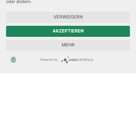
oder ändern.
Forum Mitteleuropa
VERWEIGERN
Der Sächsische Integrationsbeauftragte
AKZEPTIEREN
Sächsische Landesbeauftragte zur Aufarbeitung der SED-
MEHR
Diktatur
Powered by