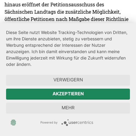
hinaus eröffnet der Petitionsausschuss des
Sächsischen Landtags die zusätzliche Möglichkeit,
öffentliche Petitionen nach Maßgabe dieser Richtlinie
einzureichen.
Diese Seite nutzt Website Tracking-Technologien von Dritten,
um ihre Dienste anzubieten, stetig zu verbessern und
Werbung entsprechend der Interessen der Nutzer
§ 1 Öffentliche Petitionen
anzuzeigen. Ich bin damit einverstanden und kann meine
Einwilligung jederzeit mit Wirkung für die Zukunft widerrufen
Öffentliche Petitionen müssen inhaltlich ein Anliegen
oder ändern.
von allgemeinem Interesse zum Gegenstand haben. Sie
werden unter Verwendung des hierfür vorgesehenen
VERWEIGERN
elektronischen Formulars über die Internetseite des
Petitionsausschusses eingereicht und können in
AKZEPTIEREN
geeigneten Fällen gemäß § 3 Abs. 2 und 3 auf
Beschluss des Petitionsausschusses veröffentlicht
MEHR
werden.
Powered by