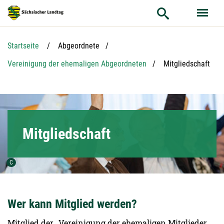
Hauptnavigation
Hauptinhalt
Service
Startseite
Abgeordnete
Aktuelle Seite:
Vereinigung der ehemaligen Abgeordneten
Mitgliedschaft
Mitgliedschaft
Urheber der Grafik:
C
Wer kann Mitglied werden?
Mitglied der „Vereinigung der ehemaligen Mitglieder