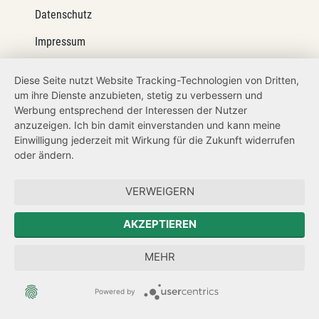
Datenschutz
Impressum
Barrierefreiheit
Diese Seite nutzt Website Tracking-Technologien von Dritten,
um ihre Dienste anzubieten, stetig zu verbessern und
Netiquette
Werbung entsprechend der Interessen der Nutzer
Transparenzanspruch
anzuzeigen. Ich bin damit einverstanden und kann meine
Einwilligung jederzeit mit Wirkung für die Zukunft widerrufen
Hinweisgeberschutz
oder ändern.
Forum Mitteleuropa
VERWEIGERN
Der Sächsische Integrationsbeauftragte
AKZEPTIEREN
Sächsische Landesbeauftragte zur Aufarbeitung der SED-
MEHR
Diktatur
Powered by