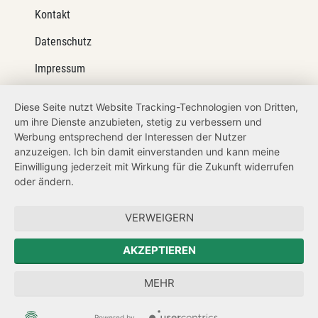
Kontakt
Datenschutz
Impressum
Barrierefreiheit
Diese Seite nutzt Website Tracking-Technologien von Dritten,
um ihre Dienste anzubieten, stetig zu verbessern und
Netiquette
Werbung entsprechend der Interessen der Nutzer
Transparenzanspruch
anzuzeigen. Ich bin damit einverstanden und kann meine
Einwilligung jederzeit mit Wirkung für die Zukunft widerrufen
Hinweisgeberschutz
oder ändern.
Forum Mitteleuropa
VERWEIGERN
Der Sächsische Integrationsbeauftragte
AKZEPTIEREN
Sächsische Landesbeauftragte zur Aufarbeitung der SED-
MEHR
Diktatur
Powered by