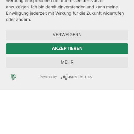
Werbung entsprechend der Interessen der Nutzer
Transparenzanspruch
anzuzeigen. Ich bin damit einverstanden und kann meine
Einwilligung jederzeit mit Wirkung für die Zukunft widerrufen
Hinweisgeberschutz
oder ändern.
Forum Mitteleuropa
VERWEIGERN
Der Sächsische Integrationsbeauftragte
AKZEPTIEREN
Sächsische Landesbeauftragte zur Aufarbeitung der SED-
MEHR
Diktatur
Powered by