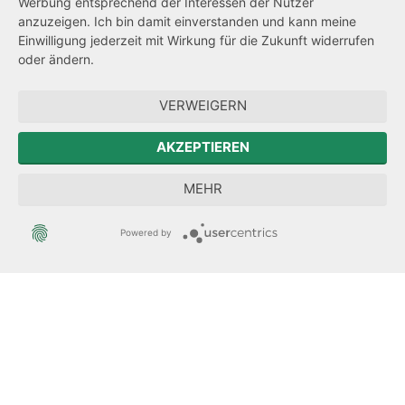
Werbung entsprechend der Interessen der Nutzer
Transparenzanspruch
anzuzeigen. Ich bin damit einverstanden und kann meine
Einwilligung jederzeit mit Wirkung für die Zukunft widerrufen
Hinweisgeberschutz
oder ändern.
Forum Mitteleuropa
VERWEIGERN
Der Sächsische Integrationsbeauftragte
AKZEPTIEREN
Sächsische Landesbeauftragte zur Aufarbeitung der SED-
MEHR
Diktatur
Powered by