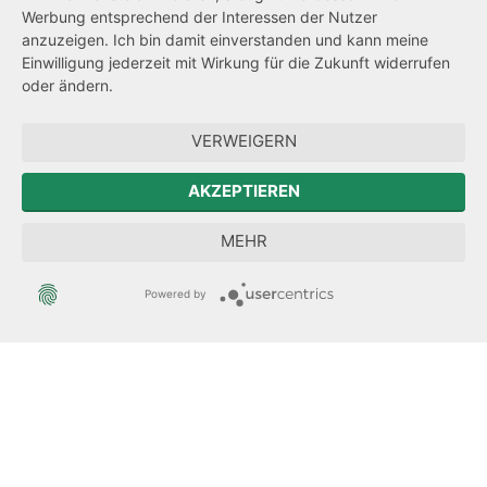
Werbung entsprechend der Interessen der Nutzer
Transparenzanspruch
anzuzeigen. Ich bin damit einverstanden und kann meine
Einwilligung jederzeit mit Wirkung für die Zukunft widerrufen
Hinweisgeberschutz
oder ändern.
Forum Mitteleuropa
VERWEIGERN
Der Sächsische Integrationsbeauftragte
AKZEPTIEREN
Sächsische Landesbeauftragte zur Aufarbeitung der SED-
MEHR
Diktatur
Powered by