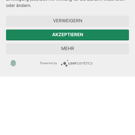
Hinweisgeberschutz
oder ändern.
Forum Mitteleuropa
VERWEIGERN
Der Sächsische Integrationsbeauftragte
AKZEPTIEREN
Sächsische Landesbeauftragte zur Aufarbeitung der SED-
MEHR
Diktatur
Powered by