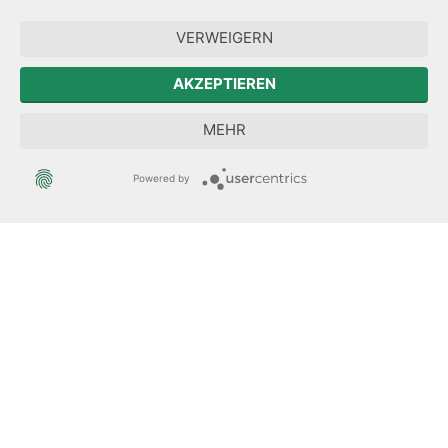
Forum Mitteleuropa
VERWEIGERN
Der Sächsische Integrationsbeauftragte
AKZEPTIEREN
Sächsische Landesbeauftragte zur Aufarbeitung der SED-
MEHR
Diktatur
Powered by