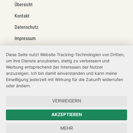
Übersicht
Kontakt
Datenschutz
Impressum
Barrierefreiheit
Diese Seite nutzt Website Tracking-Technologien von Dritten,
um ihre Dienste anzubieten, stetig zu verbessern und
Netiquette
Werbung entsprechend der Interessen der Nutzer
Transparenzanspruch
anzuzeigen. Ich bin damit einverstanden und kann meine
Einwilligung jederzeit mit Wirkung für die Zukunft widerrufen
Hinweisgeberschutz
oder ändern.
Forum Mitteleuropa
VERWEIGERN
Der Sächsische Integrationsbeauftragte
AKZEPTIEREN
Sächsische Landesbeauftragte zur Aufarbeitung der SED-
MEHR
Diktatur